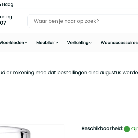
n Haag
euning
 07
Vloerkleden
Meubilair
Verlichting
Woonaccessoires
ud er rekening mee dat bestellingen eind augustus worde
Beschikbaarheid:
Op