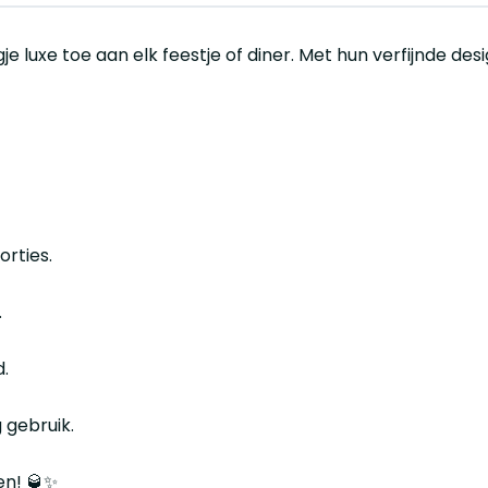
e luxe toe aan elk feestje of diner. Met hun verfijnde des
orties.
.
d.
 gebruik.
en! 🥃✨