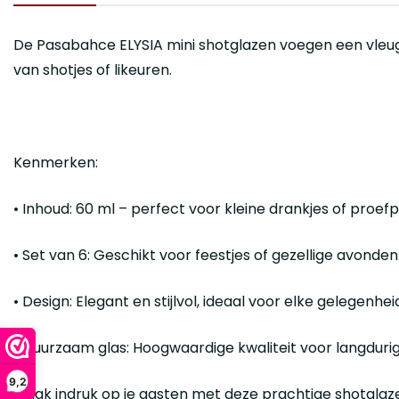
De
Pasabahce ELYSIA
mini shotglazen voegen een vleugj
van shotjes of likeuren.
Kenmerken:
•
Inhoud
: 60 ml – perfect voor kleine drankjes of proefp
•
Set van 6
: Geschikt voor feestjes of gezellige avonden
•
Design
: Elegant en stijlvol, ideaal voor elke gelegenhei
•
Duurzaam glas
: Hoogwaardige kwaliteit voor langdurig
9,2
Maak indruk op je gasten met deze prachtige shotglaz