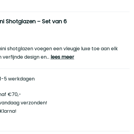
ni Shotglazen – Set van 6
ini shotglazen voegen een vleugje luxe toe aan elk
 verfijnde design en...
lees meer
: 1-5 werkdagen
naf €70,-
s vandaag verzonden!
Klarna!